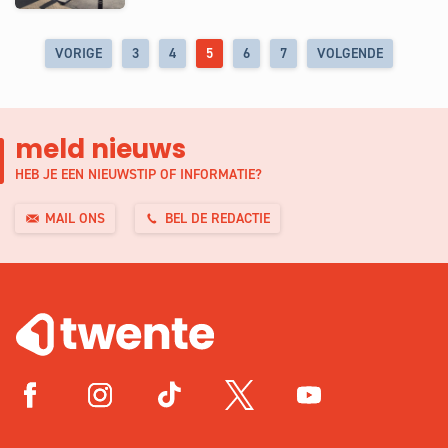
VORIGE
3
4
5
6
7
VOLGENDE
meld nieuws
HEB JE EEN NIEUWSTIP OF INFORMATIE?
MAIL ONS
BEL DE REDACTIE