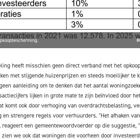
 opkoopbescherming.
B
eling heeft misschien geen direct verband met het opkoo
aken met stijgende huizenprijzen en steeds moeilijker te 
l geen aanleiding om te denken dat het aantal woningzoek
ctiecijfers lijken in grote mate te zijn beïnvloed door h
at komt ook door verhoging van overdrachtsbelasting, v
 en strengere regels voor verhuurders. "Het afhaken van
", reageert een gemeentewoordvoerder op die suggestie, 
zien we ook dat woningen die voorheen door investeerd