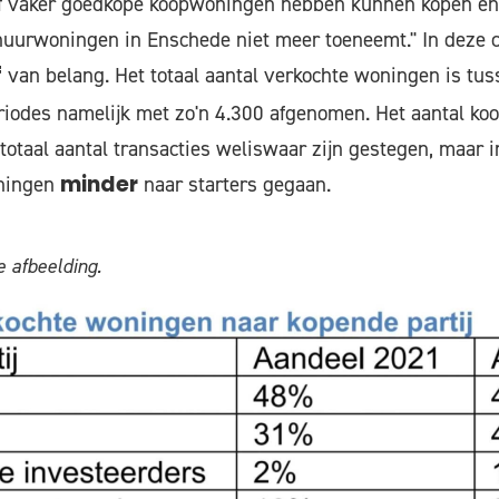
ief vaker goedkope koopwoningen hebben kunnen kopen en 
uurwoningen in Enschede niet meer toeneemt." In deze co
van belang. Het totaal aantal verkochte woningen is tus
f
odes namelijk met zo'n 4.300 afgenomen. Het aantal koo
totaal aantal transacties weliswaar zijn gestegen, maar i
oningen
naar starters gegaan.
minder
 afbeelding.