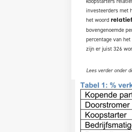
koopstarters relat
investeerders met h
het woord
relatie
bovengenoemde peri
percentage van het 
zijn er juist 326 w
Lees verder onder de