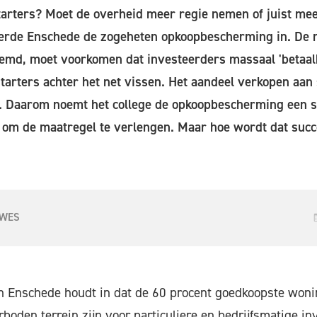
tarters? Moet de overheid meer regie nemen of juist mee
oerde Enschede de zogeheten opkoopbescherming in. De 
md, moet voorkomen dat investeerders massaal 'betaal
tarters achter het net vissen. Het aandeel verkopen aan 
. Daarom noemt het college de opkoopbescherming een suc
om de maatregel te verlengen. Maar hoe wordt dat succe
UWES
n Enschede houdt in dat de 60 procent goedkoopste woni
rboden terrein zijn voor particuliere en bedrijfsmatige in