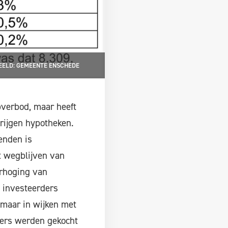
EELD: GEMEENTE ENSCHEDE
pverbod, maar heeft
krijgen hypotheken.
enden is
et wegblijven van
erhoging van
 investeerders
"maar in wijken met
ers werden gekocht