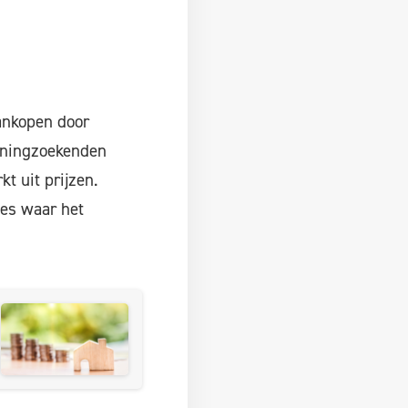
ankopen door
woningzoekenden
t uit prijzen.
ies waar het