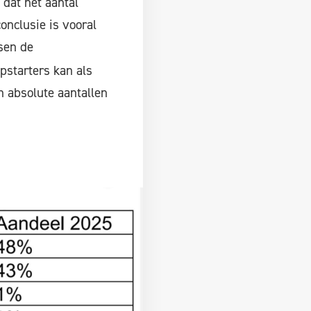
dat het aantal
nclusie is vooral
sen de
pstarters kan als
n absolute aantallen