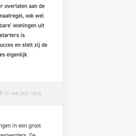
r overlaten aan de
maatregel, ook wel
bare' woningen uit
starters is
ces en stelt zij de
s eigenlijk
23 JAN 2026 18:38
ngen in een groot
vesteerders. De