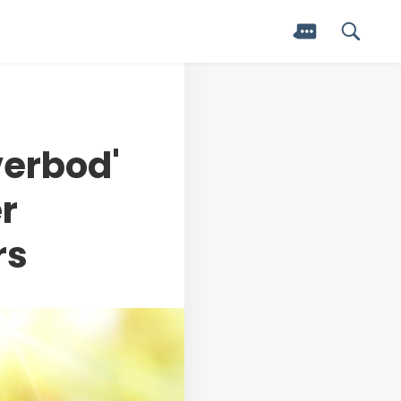
erbod'
r
rs