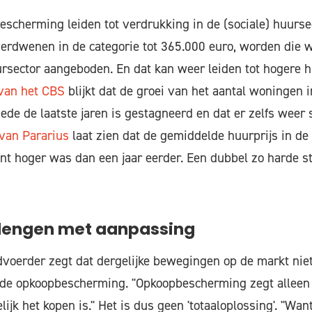
scherming leiden tot verdrukking in de (sociale) huurse
verdwenen in de categorie tot 365.000 euro, worden die 
ursector aangeboden. En dat kan weer leiden tot hogere h
 van het CBS
blijkt dat de groei van het aantal woningen i
ede de laatste jaren is gestagneerd en dat er zelfs weer 
van Pararius
laat zien dat de gemiddelde huurprijs in de 
nt hoger was dan een jaar eerder. Een dubbel zo harde sti
rlengen met aanpassing
oerder zegt dat dergelijke bewegingen op de markt nie
 de opkoopbescherming. "Opkoopbescherming zegt alleen i
ijk het kopen is." Het is dus geen 'totaaloplossing'. "Want