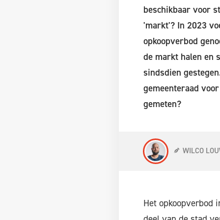
beschikbaar voor s
'markt'? In 2023 v
opkoopverbod genoe
de markt halen en s
sindsdien gestegen
gemeenteraad voor 
gemeten?
WILCO LO
Het opkoopverbod i
deel van de stad ve