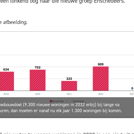
een lonkend oog naar die nieuwe groep Enschedeërs.
 afbeelding.
uwbouwdoel (9.300 nieuwe woningen in 2032 erbij) bij lange na
euren, dan moeten er vanaf nu elk jaar 1.300 woningen bij komen.