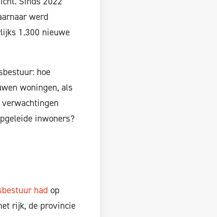
icht. Sinds 2022
waarnaar werd
rlijks 1.300 nieuwe
sbestuur: hoe
ouwen woningen, als
e verwachtingen
gopgeleide inwoners?
dsbestuur had
op
et rijk, de provincie