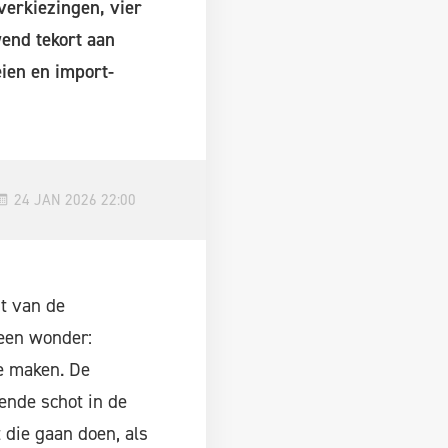
erkiezingen, vier
wend tekort aan
ien en import-
24 JAN 2026 22:00
t van de
Geen wonder:
te maken. De
ende schot in de
die gaan doen, als