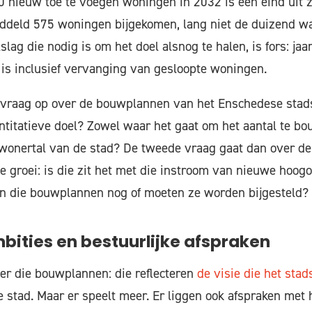
0 nieuw toe te voegen woningen in 2032 is een eind uit z
middeld 575 woningen bijgekomen, lang niet de duizend 
slag die nodig is om het doel alsnog te halen, is fors: jaa
 is inclusief vervanging van gesloopte woningen.
e vraag op over de bouwplannen van het Enschedese stad
ntitatieve doel? Zowel waar het gaat om het aantal te b
inwonertal van de stad? De tweede vraag gaat dan over d
ve groei: is die zit het met die instroom van nieuwe hoo
en die bouwplannen nog of moeten ze worden bijgesteld?
mbities en bestuurlijke afspraken
er die bouwplannen: die reflecteren
de visie die het sta
 stad. Maar er speelt meer. Er liggen ook afspraken met h