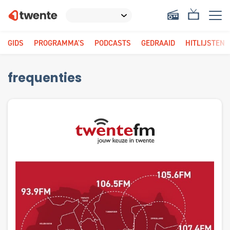
GIDS
PROGRAMMA'S
PODCASTS
GEDRAAID
HITLIJSTEN
frequenties