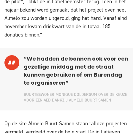
de pilot”, blikt de initiatiefneemster terug. Toen in het
najaar bekend werd gemaakt dat het project over heel
Almelo zou worden uitgerold, ging het hard. Vanaf eind
november kwam driekwart van de in totaal 185
donaties binnen.”
“We hadden de bonnen ook voor een
gezellige middag met de straat
kunnen gebruiken of om Burendag
te organiseren”
BUURTBEWONER MONIQUE DOLDERSUM OVER DE KEUZE
VOOR EEN AED DANKZIJ ALMELO BUURT SAMEN
Op de site Almelo Buurt Samen staan talloze projecten
vermeld, verdeeld over de hele stad. De initiatieven