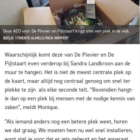
Deze AED voor De Plevier en Pijlstaart krijgt snel een plek in de wijk.
BEELD: 1TWENTE ALMELO/RICK WIPPERT
Waarschijnlijk komt deze van De Plevier en De
Pijlstaart even verderop bij Sandra Landkroon aan de
muur te hangen. Het is niet de meest centrale plek op
de kaart, maar altijd nog centraal genoeg om snel ter
plekke te zijn als elke seconde telt. ”Bovendien hangt-
ie dan op een plek bij mensen met de nodige kennis van
zaken”, meldt Monique.
”Als iemand anders nog een betere plek weet, horen
we dat graag. We moeten hem nu wel snel installeren,
want stel je voor dat er iets gebeurt en het apparaat