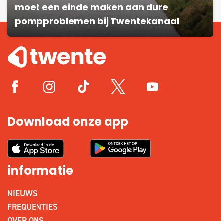
moet een einde maken aan dure
pompproblemen bij Twentekanaal
Download onze app
informatie
NIEUWS
FREQUENTIES
OVER ONS