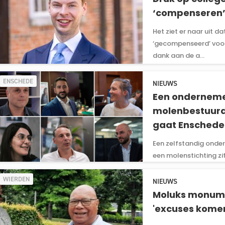
‘compenseren’
Het ziet er naar uit 
‘gecompenseerd’ voor
dank aan de a...
ENSCHEDE
NIEUWS
Een onderneme
molenbestuurd
gaat Enschede 
Een zelfstandig onder
een molenstichting zit
WIERDEN
NIEUWS
Moluks monume
'excuses komen 