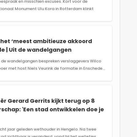
espraak en misschien excuses. Kort voor de
tionaal Monument Ulu Kora in Rotterdam klinkt
: het ‘meest ambitieuze akkoord
ede | Uit de wandelgangen
it de wandelgangen bespreken verslaggevers Wilco
oer met host Niels Veurink de formatie in Enschede...
r Gerard Gerrits kijkt terug op 8
schap: 'Een stad ontwikkelen doe je
cht jaar geleden wethouder in Hengelo. Na twee
d zichtbaar is veranderd, vond hij het welletjes....