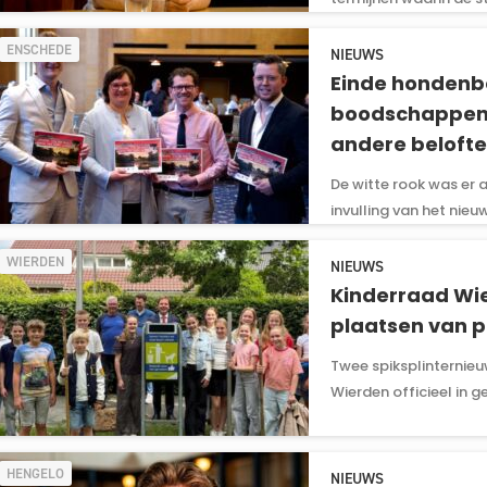
ENSCHEDE
NIEUWS
Einde hondenbe
boodschappen 
andere belofte
De witte rook was er a
invulling van het nie
Ond...
WIERDEN
NIEUWS
Kinderraad Wi
plaatsen van pr
Twee spiksplinternie
Wierden officieel in g
HENGELO
NIEUWS