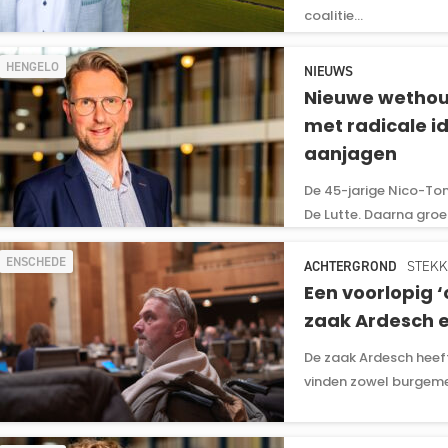
coalitie...
HENGELO
NIEUWS
Nieuwe wethoud
met radicale 
aanjagen
De 45-jarige Nico-Tom 
De Lutte. Daarna groeid
ENSCHEDE
ACHTERGROND
STEKK
Een voorlopig 
zaak Ardesch e
De zaak Ardesch heeft
vinden zowel burgemee