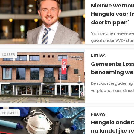
Nieuwe wethoude
Hengelo voor in
doorknippen'
Van de drie nieuwe wet
geval onder VVD-stemm
LOSSER
NIEUWS
Gemeente Loss
benoeming wet
De raadsvergadering i
verplaatst naar dinsd
HENGELO
NIEUWS
Hengelo onder
nu landelijke re