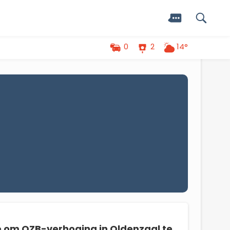
0
2
14°
e om OZB-verhoging in Oldenzaal te