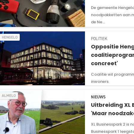
De gemeente Hengelo 
noodpakketten aan min
de Ne...
HENGELO
POLITIEK
Oppositie Heng
coalitieprogra
concreet'
Coalitie wil program
inwoners
ALMELO
NIEUWS
Uitbreiding XL
'Maar noodzakel
XL Businesspark 2 is 
Businesspark 1 leegst