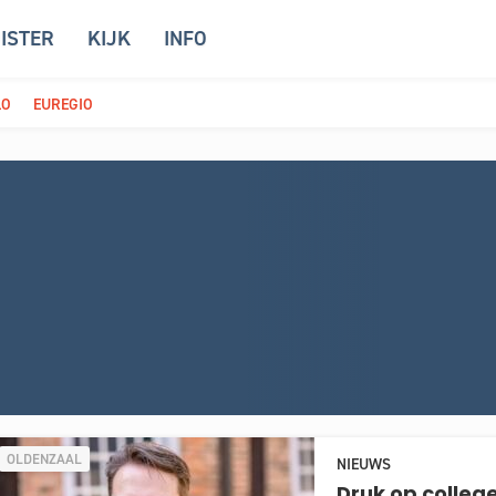
ISTER
KIJK
INFO
LO
EUREGIO
OLDENZAAL
NIEUWS
Druk op colleg