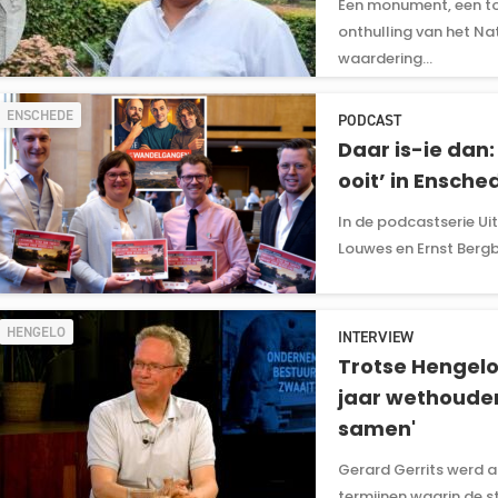
Een monument, een to
onthulling van het Na
waardering...
ENSCHEDE
PODCAST
Daar is-ie dan
ooit’ in Ensch
In de podcastserie U
Louwes en Ernst Bergb
HENGELO
INTERVIEW
Trotse Hengeloë
jaar wethouder
samen'
Gerard Gerrits werd a
termijnen waarin de sta