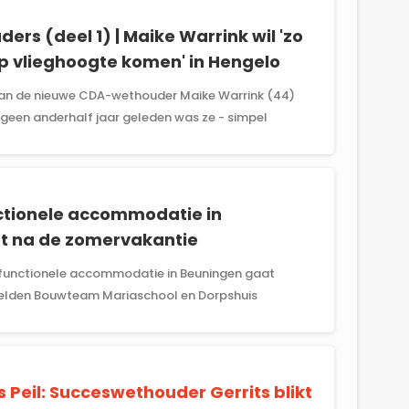
rs (deel 1) | Maike Warrink wil 'zo
op vlieghoogte komen' in Hengelo
 van de nieuwe CDA-wethouder Maike Warrink (44)
geen anderhalf jaar geleden was ze - simpel
ctionele accommodatie in
t na de zomervakantie
functionele accommodatie in Beuningen gaat
 melden Bouwteam Mariaschool en Dorpshuis
s Peil: Succeswethouder Gerrits blikt