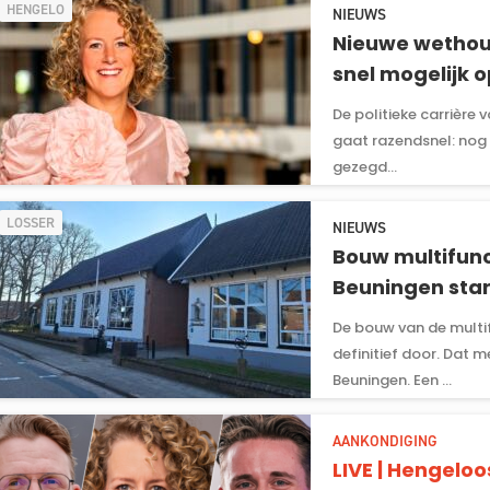
HENGELO
NIEUWS
Nieuwe wethoude
snel mogelijk 
De politieke carrière
gaat razendsnel: nog 
gezegd...
LOSSER
NIEUWS
Bouw multifun
Beuningen star
De bouw van de multi
definitief door. Dat
Beuningen. Een ...
AANKONDIGING
LIVE | Hengeloo