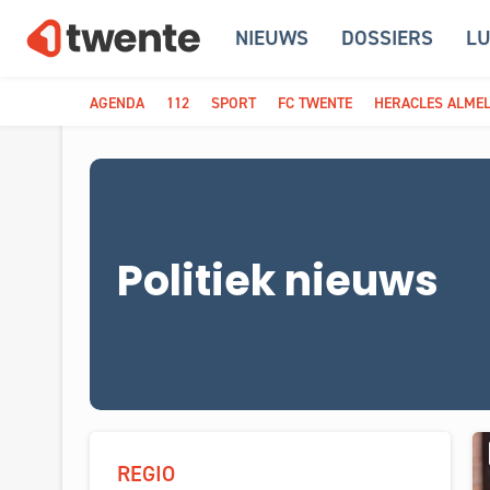
NIEUWS
DOSSIERS
LU
AGENDA
112
SPORT
FC TWENTE
HERACLES ALME
Politiek nieuws
REGIO