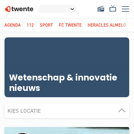
AGENDA
112
SPORT
FC TWENTE
HERACLES ALMELO
Wetenschap & innovatie
nieuws
KIES LOCATIE