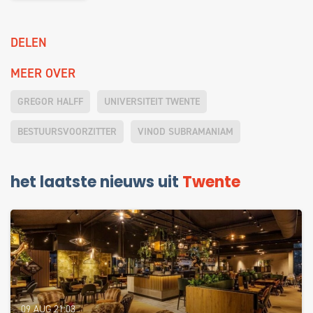
DELEN
MEER OVER
GREGOR HALFF
UNIVERSITEIT TWENTE
BESTUURSVOORZITTER
VINOD SUBRAMANIAM
het laatste nieuws uit
Twente
09 AUG 21:03