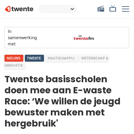
In
samenwerking
met
NIEUWS
TWENTE
MAATSCHAPPIJ
WETENSCHAP &
INNOVATIE
Twentse basisscholen
doen mee aan E-waste
Race: ‘We willen de jeugd
bewuster maken met
hergebruik'