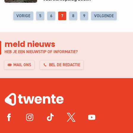
VORIGE
5
6
7
8
9
VOLGENDE
meld nieuws
HEB JE EEN NIEUWSTIP OF INFORMATIE?
MAIL ONS
BEL DE REDACTIE