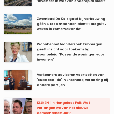
‘Investeer in wat van onderop al bloeit’
Zwembad De Kolk gaat bij verbouwing
géén 6 tot 8 maanden dicht: ‘Hooguit 2
weken in zomervakantie’
Woonbehoefteonderzoek Tubbergen
geeft inzicht voor toekomstig
woonbeleid: ‘Passende woningen voor
inwoners’
Verkenners adviseren voortzetten van
'oude coalitie' in Enschede, verbazing bij
andere partijen
KIJKEN | In Hengeloos Peil: Wat
verlangen we van het nieuwe
gemeentebestuur?