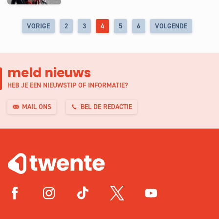
VORIGE
2
3
4
5
6
VOLGENDE
meld nieuws
HEB JE EEN NIEUWSTIP OF INFORMATIE?
MAIL ONS
BEL DE REDACTIE