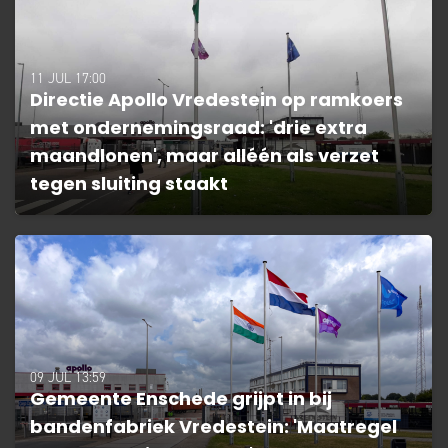
11 JUL 17:00
Directie Apollo Vredestein op ramkoers
met ondernemingsraad: 'drie extra
maandlonen', maar alléén als verzet
tegen sluiting staakt
09 JUL 13:59
Gemeente Enschede grijpt in bij
bandenfabriek Vredestein: 'Maatregel