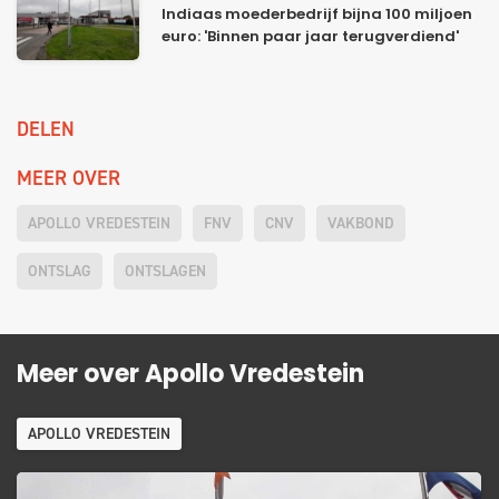
Indiaas moederbedrijf bijna 100 miljoen
euro: 'Binnen paar jaar terugverdiend'
DELEN
MEER OVER
APOLLO VREDESTEIN
FNV
CNV
VAKBOND
ONTSLAG
ONTSLAGEN
Meer over Apollo Vredestein
APOLLO VREDESTEIN