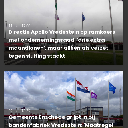
11 JUL 17:00
Directie Apollo Vredestein op ramkoers
met ondernemingsraad: 'drie extra
maandlonen', maar alléén als verzet
tegen sluiting staakt
09 JUL 13:59
Gemeente Enschede grijpt in bij
bandenfabriek Vredestein: 'Maatregel