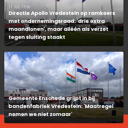
11 JUL 17:00
Directie Apollo Vredestein op ramkoers
met ondernemingsraad: 'drie extra
maandlonen', maar alléén als verzet
tegen sluiting staakt
09 JUL 13:59
Gemeente Enschede grijpt in bij
bandenfabriek Vredestein: 'Maatregel
nemen we niet zomaar'