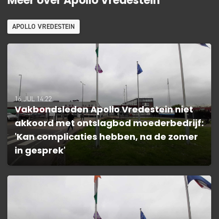
Meer over Apollo Vredestein
APOLLO VREDESTEIN
16 JUL 14:22
Vakbondsleden Apollo Vredestein niet
akkoord met ontslagbod moederbedrijf:
'Kan complicaties hebben, na de zomer
in gesprek'