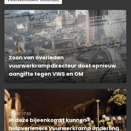
08 JUN 06:00
Zoon van overleden
vuurwerkrampdirecteur doet opnieuw
aangifte tegen VWS en OM
27 MEI 17:50
In deze bijeenkomst kunnen
hulpverleners Vuurwerkramp onderling