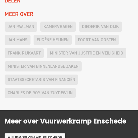
DELEN
MEER OVER
JAN PAALMAN
KAMERVRAGEN
DIEDERIK VAN DIJK
JAN MANS
EUGÈNE HEIJNEN
FOORT VAN OOSTEN
FRANK RIJKAART
MINISTER VAN JUSTITIE EN VEILIGHEID
MINISTER VAN BINNENLANDSE ZAKEN
STAATSSECRETARIS VAN FINANCIËN
CHARLES DE ROY VAN ZUYDEWIJN
Meer over Vuurwerkramp Enschede
VUURWERKRAMP ENSCHEDE