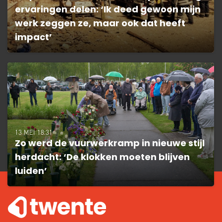
ervaringen delen: ‘Ik deed gewoon mijn
werk zeggen ze, maar ook dat heeft
impact’
13 MEI 18:31
Zo werd de vuurwerkramp in nieuwe stijl
herdacht: ‘De klokken moeten blijven
luiden’