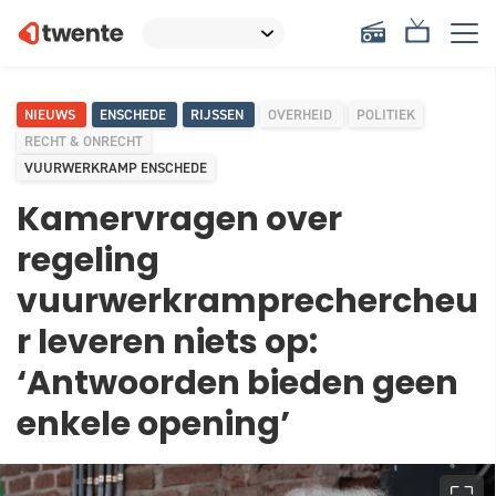
NIEUWS
ENSCHEDE
RIJSSEN
OVERHEID
POLITIEK
RECHT & ONRECHT
VUURWERKRAMP ENSCHEDE
Kamervragen over
regeling
vuurwerkramprechercheu
r leveren niets op:
‘Antwoorden bieden geen
enkele opening’