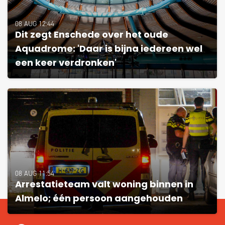
08 AUG 12:44
Dit zegt Enschede over het oude
Aquadrome: 'Daar is bijna iedereen wel
een keer verdronken'
08 AUG 11:54
Arrestatieteam valt woning binnen in
Almelo; één persoon aangehouden