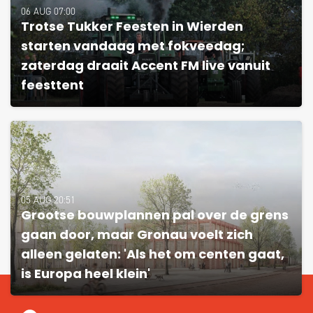
06 AUG 07:00
Trotse Tukker Feesten in Wierden
starten vandaag met fokveedag;
zaterdag draait Accent FM live vanuit
feesttent
05 AUG 20:51
Grootse bouwplannen pal over de grens
gaan door, maar Gronau voelt zich
alleen gelaten: 'Als het om centen gaat,
is Europa heel klein'