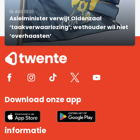
06 AUG 08:03
Asielminister verwijt Oldenzaal
‘taakverwaarlozing’; wethouder wil niet
‘overhaasten’
Download onze app
informatie