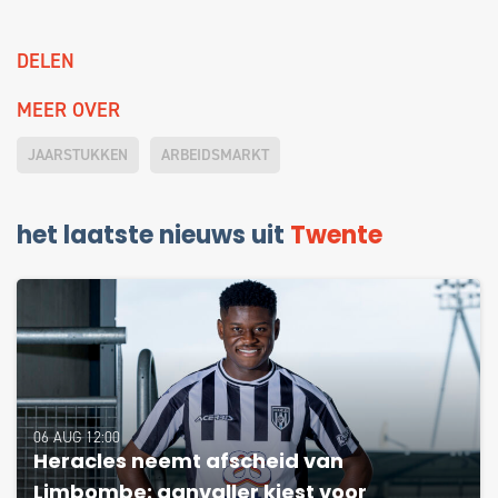
DELEN
MEER OVER
JAARSTUKKEN
ARBEIDSMARKT
het laatste nieuws uit
Twente
06 AUG 12:00
Heracles neemt afscheid van
Limbombe: aanvaller kiest voor