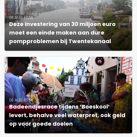
08 AUG 17:58
Deze investering van 30 miljoen euro
moet een einde maken aan dure
pompproblemen bij Twentekanaal
08 AUG 15:56
Badeendjesrace tijdens ‘Boeskool’
levert, behalve veel waterpret, ook geld
op voor goede doelen