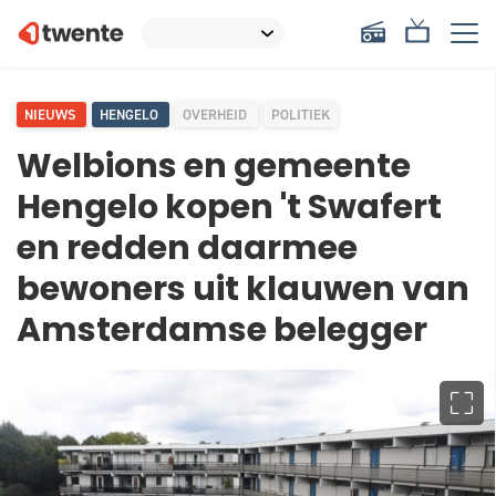
NIEUWS
HENGELO
OVERHEID
POLITIEK
Welbions en gemeente
Hengelo kopen 't Swafert
en redden daarmee
bewoners uit klauwen van
Amsterdamse belegger