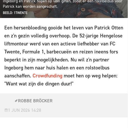
Ingeborg en Patrick hopen op veel giften, zodat er een rolstoelbus voor
Patrick kan worden aangeschaft.
BEELD: 1TWENTE
Een hersenbloeding gooide het leven van Patrick Otten
en z'n gezin volledig overhoop. De 52-jarige Hengelose
liftmonteur werd van een actieve liefhebber van FC
Twente, Formule 1, barbecueën en reizen ineens fors
beperkt in zijn mogelijkheden. Nu wil z'n partner
Ingeborg hem naar huis halen en een rolstoelbus
aanschaffen.
Crowdfunding
moet hen op weg helpen:
"Want wat zijn die dingen duur!"
ROBBE BRÖCKER
1 JUN 2026 14:28