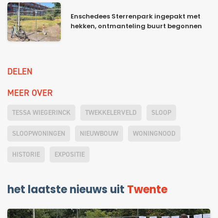
Enschedees Sterrenpark ingepakt met
hekken, ontmanteling buurt begonnen
DELEN
MEER OVER
TESSA WIEGERINCK
TWEKKELERVELD
SLOOP
SLOOPWONINGEN
NIEUWBOUW
WONINGNOOD
HISTORIE
EXPOSITIE
het laatste nieuws uit
Twente