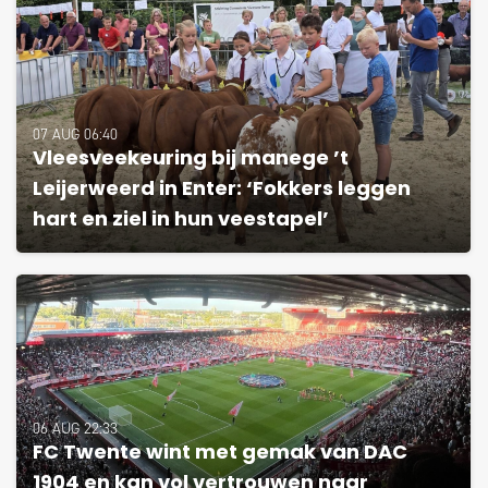
07 AUG 06:40
Vleesveekeuring bij manege ’t
Leijerweerd in Enter: ‘Fokkers leggen
hart en ziel in hun veestapel’
06 AUG 22:33
FC Twente wint met gemak van DAC
1904 en kan vol vertrouwen naar