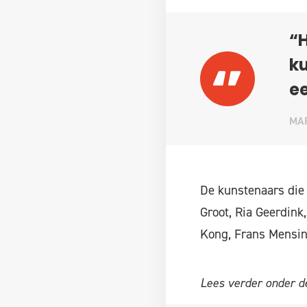
“H
k
ee
MAR
De kunstenaars die 
Groot, Ria Geerdink
Kong, Frans Mensink
Lees verder onder de