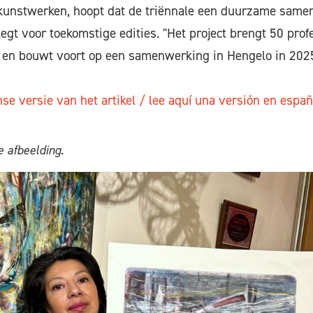
kunstwerken, hoopt dat de triënnale een duurzame same
egt voor toekomstige edities. "Het project brengt 50 prof
en bouwt voort op een samenwerking in Hengelo in 2025"
e versie van het artikel / lee aquí una versión en españo
 afbeelding.