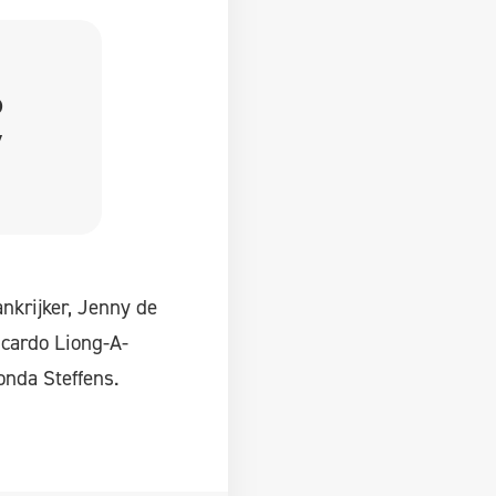
p
”
nkrijker, Jenny de
icardo Liong-A-
onda Steffens.