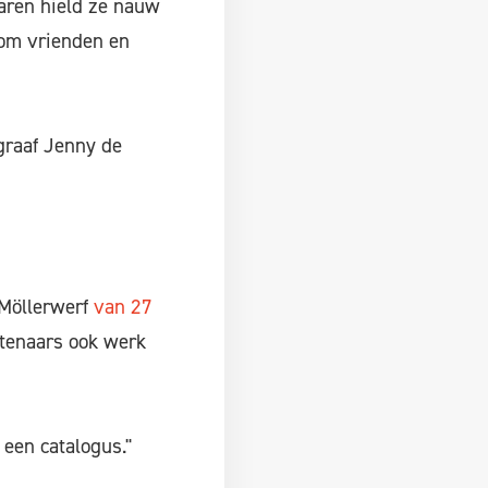
jaren hield ze nauw
 om vrienden en
graaf Jenny de
 Möllerwerf
van 27
stenaars ook werk
een catalogus."