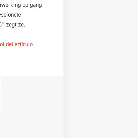
nwerking op gang
essionele
, zegt ze.
l del artículo