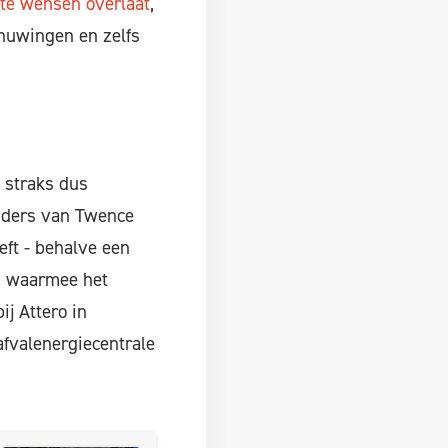
te wensen overlaat
,
chuwingen en zelfs
 straks dus
ouders van Twence
eft - behalve een
n, waarmee het
j Attero in
fvalenergiecentrale