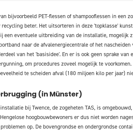
van bijvoorbeeld PET-flessen of shampooflessen in een z
ecycling beter. Het uitsorteren in deze 'topklasse' kunsts
ij een eventuele uitbreiding van de installatie, mogelijk z
portband naar de afvalenergiecentrale of het nascheiden
erdeel van het 'basisidee'. En er is ook geen sprake van 
rgunning, om procedures zoveel mogelijk te voorkomen. 
veelheid te scheiden afval (180 miljoen kilo per jaar) ni
erbrugging (in Münster)
installatie bij Twence, de zogeheten TAS, is omgebouwd, 
Hengelose hoogbouwbewoners er dus niet worden nagesc
en problemen op. De bovengrondse en ondergrondse conta