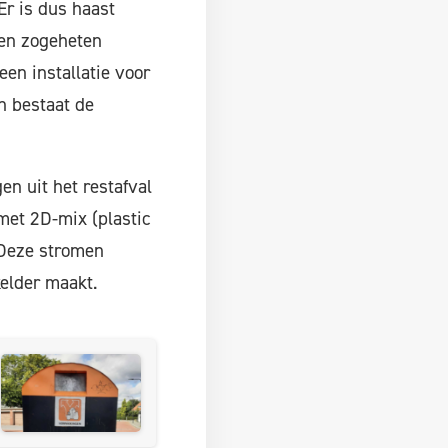
r is dus haast
een zogeheten
een installatie voor
n bestaat de
en uit het restafval
et 2D-mix (plastic
. Deze stromen
kelder maakt.