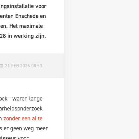
ngsinstallatie voor
meenten Enschede en
en. Het maximale
28 in werking zijn.
21 FEB 2026 08:53
oek - waren lange
baarheidsonderzoek
en
zonder een al te
is er geen weg meer
gisseur voor