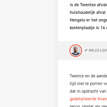
is de Twentse afval
huishoudelijk afval
Hengelo er het ong
kostenplaatje is 14
WILCO LO
Twence en de aandee
tijd niet te porren
dat in opdracht van
gedetailleerde finan
terug, omdat als ge