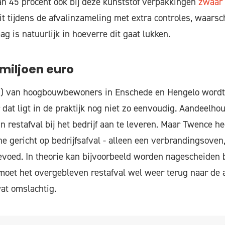
n 45 procent ook bij deze kunststof verpakkingen
zwaar 
t tijdens de afvalinzameling met extra controles, waars
aag is natuurlijk in hoeverre dit gaat lukken.
miljoen euro
d) van hoogbouwbewoners in Enschede en Hengelo wordt
dat ligt in de praktijk nog niet zo eenvoudig. Aandeelh
n restafval bij het bedrijf aan te leveren. Maar Twence he
 gericht op bedrijfsafval - alleen een verbrandingsove
oed. In theorie kan bijvoorbeeld worden nagescheiden bi
oet het overgebleven restafval wel weer terug naar de a
wat omslachtig.