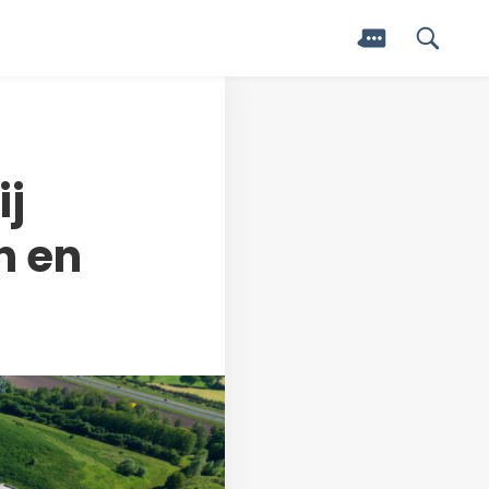
ij
n en