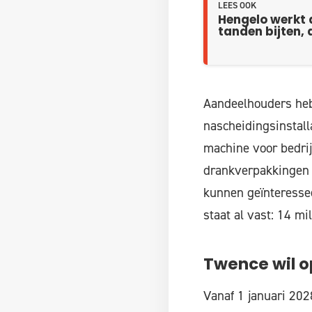
LEES OOK
Hengelo werkt 
tanden bijten,
Aandeelhouders he
nascheidingsinstall
machine voor bedrij
drankverpakkingen u
kunnen geïnteressee
staat al vast: 14 m
Twence wil o
Vanaf 1 januari 20