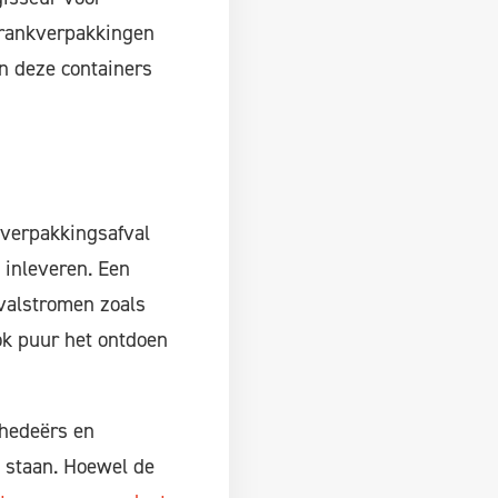
 drankverpakkingen
n deze containers
 verpakkingsafval
 inleveren. Een
valstromen zoals
ook puur het ontdoen
chedeërs en
s staan. Hoewel de