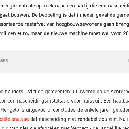
energiecentrale op zoek naar een partij die een nascheidi
 gaat bouwen. De bedoeling is dat in ieder geval de ge
esorteerde restafval van hoogbouwbewoners gaan breng
 miljoen euro, maar de nieuwe machine moet wel voor 20
UWES
lhouders - vijftien gemeenten uit Twente en de Achterh
 voor een nascheidingsinstallatie voor huisvuil. Een haal
 Hengelo is uitgevoerd, concludeerde enkele jaren geled
ciële analyse
dat nascheiding niet rendabel zou zijn. Nu 
volg van nieuwe afspraken met Verpact - de landelijke re