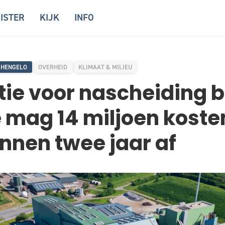
ISTER
KIJK
INFO
HENGELO
OVERHEID
KLIMAAT & MILIEU
atie voor nascheiding b
mag 14 miljoen koste
nnen twee jaar af