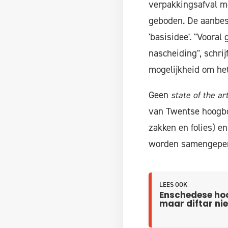
verpakkingsafval m
geboden. De aanbes
'basisidee'. "Vooral
nascheiding", schri
mogelijkheid om het
Geen
state of the ar
van Twentse hoogbo
zakken en folies) e
worden samengepers
LEES OOK
Enschedese ho
maar diftar nie