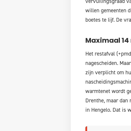
vervuilingsgraad va
willen gemeenten di
boetes te lijf. De vr
Maximaal 14 
Het restafval (+pm
nagescheiden. Maar 
zijn verplicht om hu
nascheidingsmachine
warmtenet wordt gev
Drenthe, maar dan m
in Hengelo. Dat is 