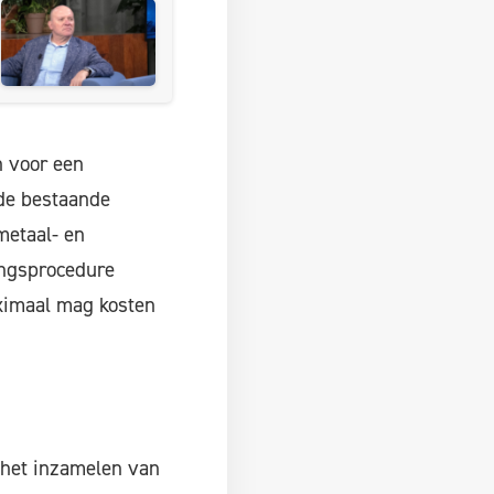
 voor een
 de bestaande
metaal- en
ingsprocedure
aximaal mag kosten
 het inzamelen van