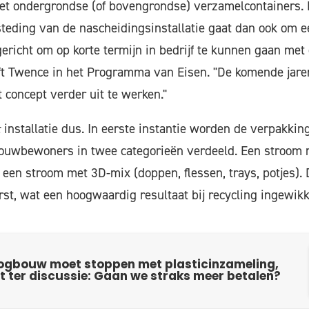
et ondergrondse (of bovengrondse) verzamelcontainers. E
teding van de nascheidingsinstallatie gaat dan ook om 
 gericht om op korte termijn in bedrijf te kunnen gaan met 
jft Twence in het Programma van Eisen. "De komende jare
 concept verder uit te werken."
installatie dus. In eerste instantie worden de verpakking
t
uwbewoners in twee categorieën verdeeld. Een stroom m
n een stroom met 3D-mix (doppen, flessen, trays, potjes)
t, wat een hoogwaardig resultaat bij recycling ingewik
ogbouw moet stoppen met plasticinzameling,
t ter discussie: Gaan we straks meer betalen?