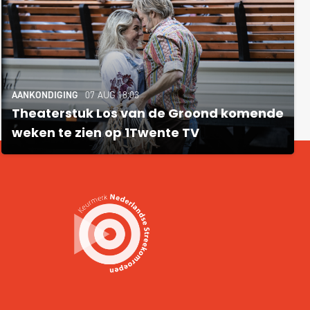
AANKONDIGING
07 AUG 18:03
Theaterstuk Los van de Groond komende
weken te zien op 1Twente TV