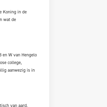
de Koning in de
an wat de
 B en W van Hengelo
ose college,
allig aanwezig is in
tisch van aard,