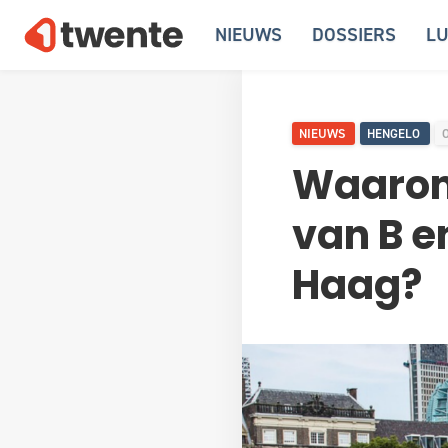
NIEUWS
DOSSIERS
LU
NIEUWS
HENGELO
Waarom 
van B e
Haag?