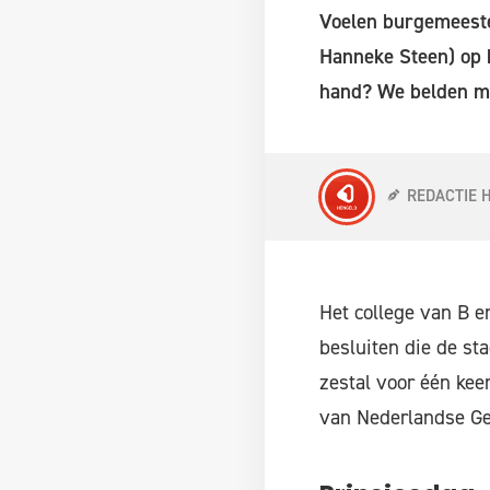
Voelen burgemeeste
Hanneke Steen) op h
hand? We belden me
REDACTIE 
Het college van B e
besluiten die de st
zestal voor één kee
van Nederlandse G