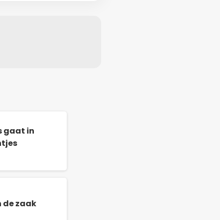
s gaat in
ntjes
n de zaak