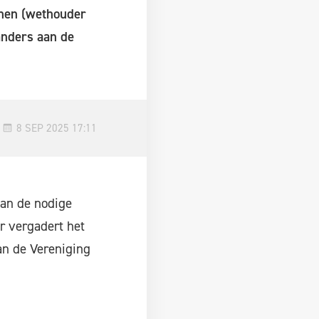
 hen (wethouder
 anders aan de
8 SEP 2025 17:11
dan de nodige
r vergadert het
an de Vereniging