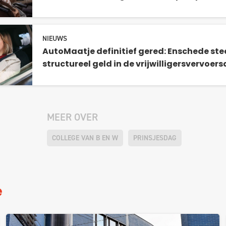
NIEUWS
AutoMaatje definitief gered: Enschede ste
structureel geld in de vrijwilligersvervoers
MEER OVER
COLLEGE VAN B EN W
PRINSJESDAG
e