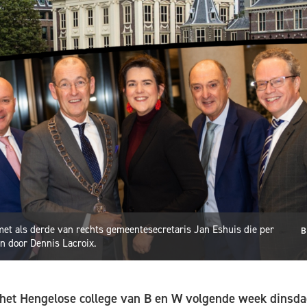
met als derde van rechts gemeentesecretaris Jan Eshuis die per
B
n door Dennis Lacroix.
et Hengelose college van B en W volgende week dinsda