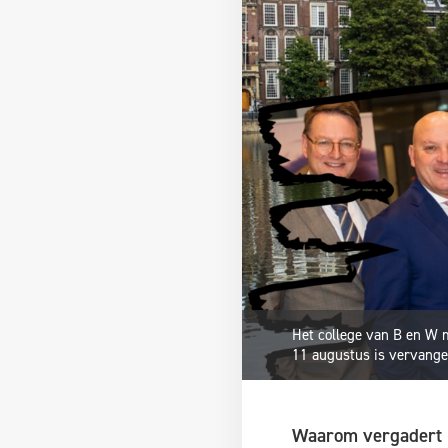
Het college van B en W 
11 augustus is vervange
Waarom vergadert h