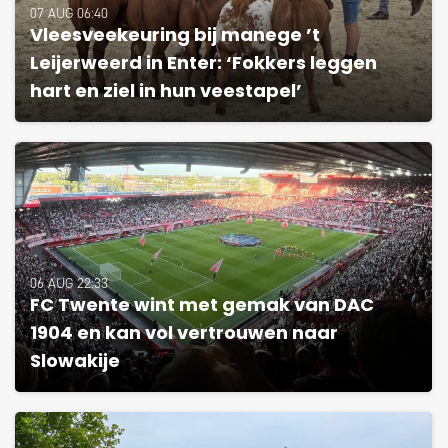
07 AUG 06:40
Vleesveekeuring bij manege ’t
Leijerweerd in Enter: ‘Fokkers leggen
hart en ziel in hun veestapel’
06 AUG 22:33
FC Twente wint met gemak van DAC
1904 en kan vol vertrouwen naar
Slowakije