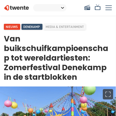
NIEUWS
DENEKAMP
MEDIA & ENTERTAINMENT
Van
buikschuifkampioenscha
p tot wereldartiesten:
Zomerfestival Denekamp
in de startblokken