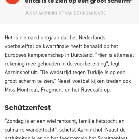
elftal is te zien op een groot scherm”
JOOST AARNINKHOF VAN DE ORGANISATIE
Het is niemand ontgaan dat het Nederlands
voetbalelftal de kwartfinale heeft behaald op het
Europees kampioenschap in Duitsland. “Hier is allemaal
rekening mee gehouden in de voorbereiding”, legt
Aarninkhof uit. “De wedstrijd tegen Turkije is op een
groot scherm te zien.” Naast voetbal kijken treden ook
Miss Montreal, Fragment en het Ravecafé op.
Schützenfest
“Zondag is er een wielrentocht, familie fietstocht en
culinaire wandeltocht”, schetst Aarninkhof. Naast de
activiteiten is er op het feestterrein het Schützenfest,