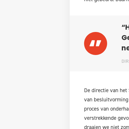
“H
G
n
DIR
De directie van het
van besluitvorming 
proces van onderha
verstrekkende gevol
draaien we niet zom