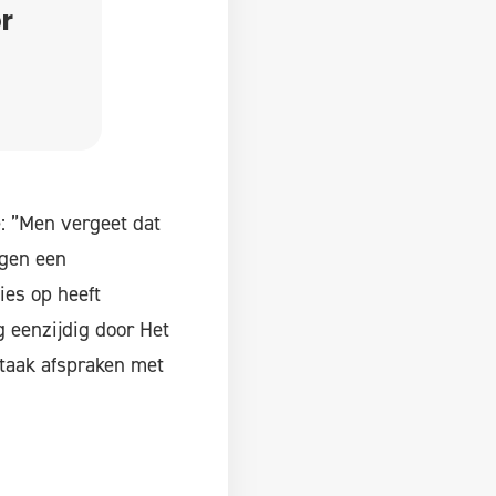
r
: ”Men vergeet dat
agen een
ies op heeft
g eenzijdig door Het
 taak afspraken met