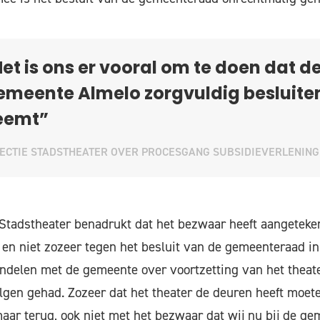
et is ons er vooral om te doen dat d
emeente Almelo zorgvuldig besluite
eemt”
ECTIE STADSTHEATER OVER PROCESGANG SUBSIDIEVERLENING
 Stadstheater benadrukt dat het bezwaar heeft aangeteke
en niet zozeer tegen het besluit van de gemeenteraad inh
ndelen met de gemeente over voortzetting van het theate
gen gehad. Zozeer dat het theater de deuren heeft moete
aar terug, ook niet met het bezwaar dat wij nu bij de g