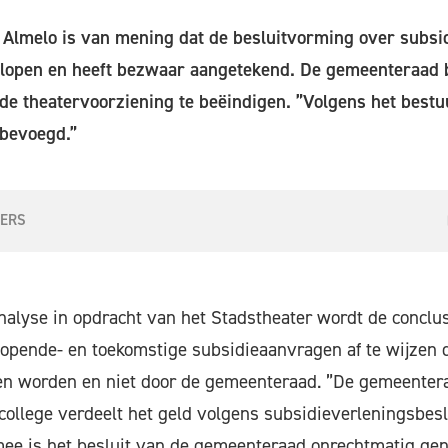
 Almelo is van mening dat de besluitvorming over subsi
rlopen en heeft bezwaar aangetekend. De gemeenteraad b
 de theatervoorziening te beëindigen. ”Volgens het bestu
 bevoegd.”
FERS
analyse in opdracht van het Stadstheater wordt de conclu
 lopende- en toekomstige subsidieaanvragen af te wijzen d
 worden en niet door de gemeenteraad. ”De gemeentera
college verdeelt het geld volgens subsidieverleningsbeslu
mee is het besluit van de gemeenteraad onrechtmatig ge