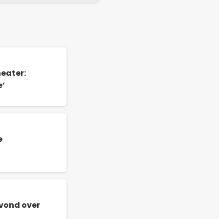
eater:
e’
e
vond over