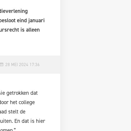
dieverlening
esloot eind januari
ursrecht is alleen
28 MEI 2024 17:36
sie getrokken dat
oor het college
ad stelt de
iten. En dat is hier
nomen.”