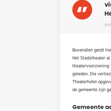
vi
H
DIR
Bovendien geldt hie
Het Stadstheater a
theatervoorziening 
geleden. Die verliez
Theaterhotel opgeva
de gemeente zijn g
Gemeente aa