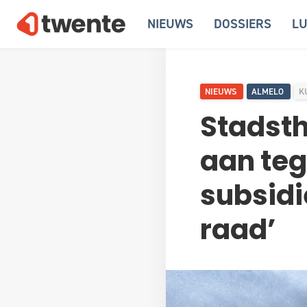
NIEUWS
DOSSIERS
LU
NIEUWS
ALMELO
K
Stadsth
aan teg
subsidi
raad’