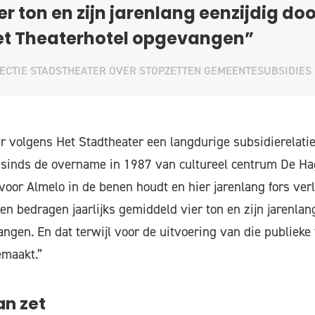
er ton en zijn jarenlang eenzijdig doo
et Theaterhotel opgevangen”
ECTIE STADSTHEATER OVER STOPZETTEN GEMEENTESUBSIDIES
r volgens Het Stadtheater een langdurige subsidierelatie
l sinds de overname in 1987 van cultureel centrum De H
voor Almelo in de benen houdt en hier jarenlang fors verl
en bedragen jaarlijks gemiddeld vier ton en zijn jarenlan
ngen. En dat terwijl voor de uitvoering van die publieke
emaakt.”
n zet