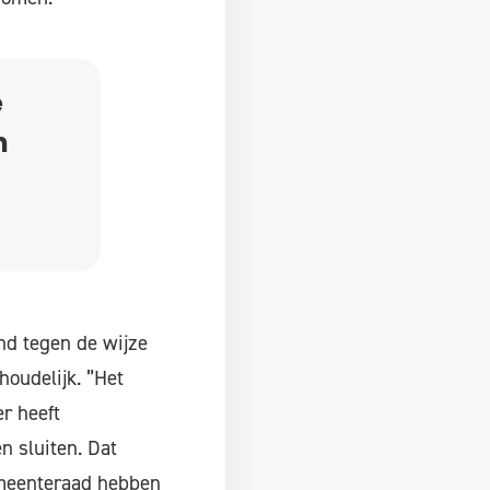
e
n
nd tegen de wijze
oudelijk. ”Het
r heeft
n sluiten. Dat
emeenteraad hebben