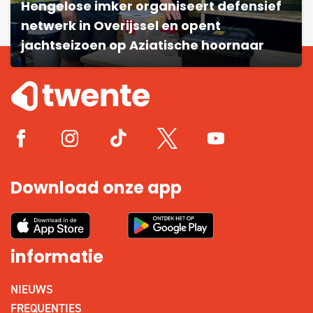
Hengelose imker organiseert defensief
netwerk in Overijssel en opent
jachtseizoen op Aziatische hoornaar
Download onze app
informatie
NIEUWS
FREQUENTIES