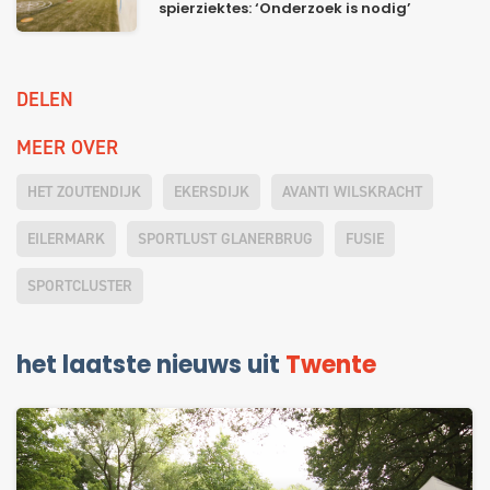
spierziektes: ‘Onderzoek is nodig’
DELEN
MEER OVER
HET ZOUTENDIJK
EKERSDIJK
AVANTI WILSKRACHT
EILERMARK
SPORTLUST GLANERBRUG
FUSIE
SPORTCLUSTER
het laatste nieuws uit
Twente