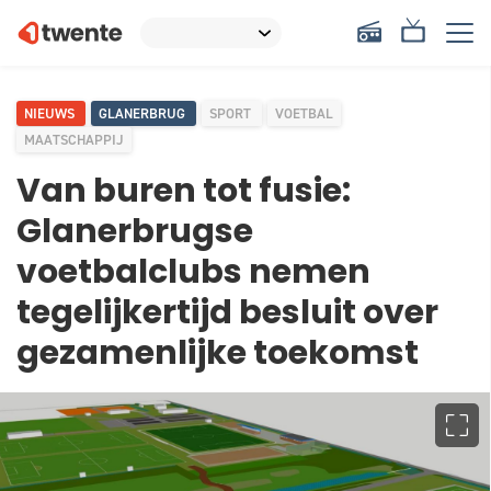
NIEUWS
GLANERBRUG
SPORT
VOETBAL
MAATSCHAPPIJ
Van buren tot fusie:
Glanerbrugse
voetbalclubs nemen
tegelijkertijd besluit over
gezamenlijke toekomst