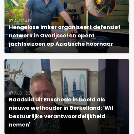
07 AUG 14:00
Hengelose imker organiseert defensief
netwerk in Overijssel en opent
jachtseizoen op Aziatische hoornaar
07 AUG 13:30
Raadslid uit Enschede in beeld als
nieuwe wethouder in Berkelland: 'Wil
bestuurlijke verantwoordelijkheid
nemen'