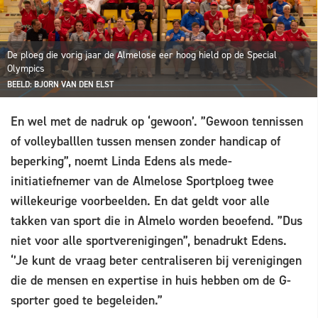
De ploeg die vorig jaar de Almelose eer hoog hield op de Special
Olympics
BEELD: BJORN VAN DEN ELST
En wel met de nadruk op ‘gewoon’. ”Gewoon tennissen
of volleyballlen tussen mensen zonder handicap of
beperking”, noemt Linda Edens als mede-
initiatiefnemer van de Almelose Sportploeg twee
willekeurige voorbeelden. En dat geldt voor alle
takken van sport die in Almelo worden beoefend. ”Dus
niet voor alle sportverenigingen”, benadrukt Edens.
‘’Je kunt de vraag beter centraliseren bij verenigingen
die de mensen en expertise in huis hebben om de G-
sporter goed te begeleiden.”