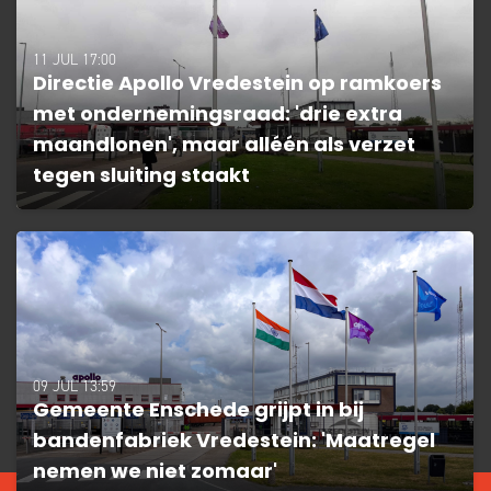
11 JUL 17:00
Directie Apollo Vredestein op ramkoers
met ondernemingsraad: 'drie extra
maandlonen', maar alléén als verzet
tegen sluiting staakt
09 JUL 13:59
Gemeente Enschede grijpt in bij
bandenfabriek Vredestein: 'Maatregel
nemen we niet zomaar'