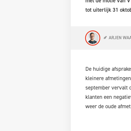
met de motie van V
tot uiterlijk 31 okto
ARJEN WA
De huidige afsprake
kleinere afmetinge
september vervalt d
klanten een negatie
weer de oude afmet