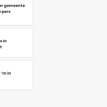
ver gemeente
e pers
s in
t
 ‘m in