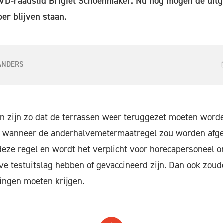
VD-raadslid Brigiet Schoenmaker. Nu nog mogen de uitg
ber blijven staan.
ANDERS
n zijn zo dat de terrassen weer teruggezet moeten word
n wanneer de anderhalvemetermaatregel zou worden afge
eze regel en wordt het verplicht voor horecapersoneel om
ve testuitslag hebben of gevaccineerd zijn. Dan ook zoud
ingen moeten krijgen.