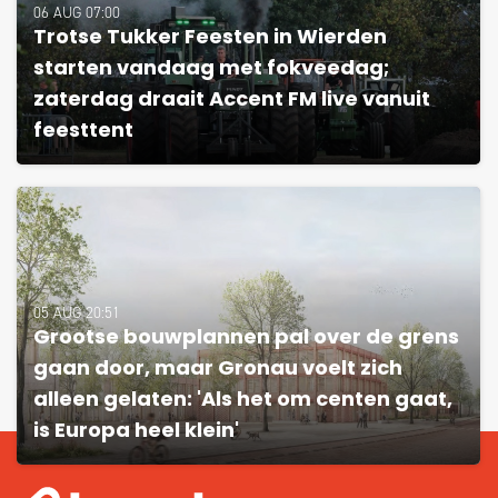
06 AUG 07:00
Trotse Tukker Feesten in Wierden
starten vandaag met fokveedag;
zaterdag draait Accent FM live vanuit
feesttent
05 AUG 20:51
Grootse bouwplannen pal over de grens
gaan door, maar Gronau voelt zich
alleen gelaten: 'Als het om centen gaat,
is Europa heel klein'