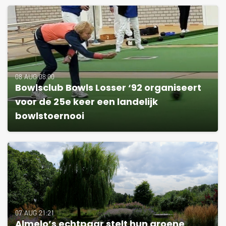
08 AUG 08:00
Bowlsclub Bowls Losser ‘92 organiseert
voor de 25e keer een landelijk
bowlstoernooi
07 AUG 21:21
Almelo’s echtpaar stelt hun groene