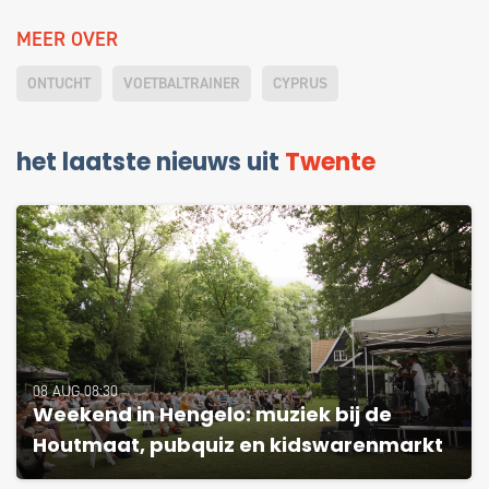
MEER OVER
ONTUCHT
VOETBALTRAINER
CYPRUS
het laatste nieuws uit
Twente
08 AUG 08:30
Weekend in Hengelo: muziek bij de
Houtmaat, pubquiz en kidswarenmarkt