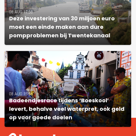
08 AUG 17:58
Deze investering van 30 miljoen euro
moet een einde maken aan dure
pompproblemen bij Twentekanaal
08 AUG 15:56
Badeendjesrace tijdens ‘Boeskool’
levert, behalve veel waterpret, ook geld
op voor goede doelen