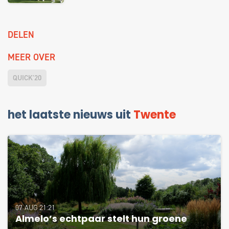
DELEN
MEER OVER
QUICK'20
het laatste nieuws uit
Twente
07 AUG 21:21
Almelo’s echtpaar stelt hun groene