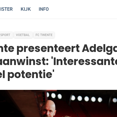
ISTER
KIJK
INFO
SPORT
VOETBAL
FC TWENTE
te presenteert Adelga
aanwinst: 'Interessant
l potentie'