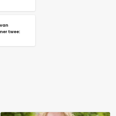
 van
er twee: