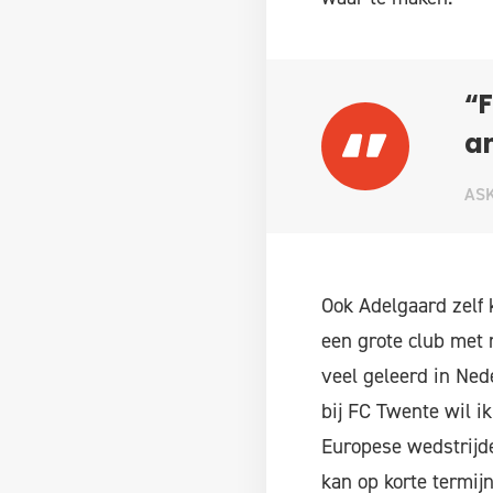
“F
a
AS
Ook Adelgaard zelf k
een grote club met 
veel geleerd in Nede
bij FC Twente wil i
Europese wedstrijde
kan op korte termij