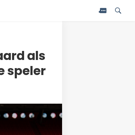
ard als
e speler