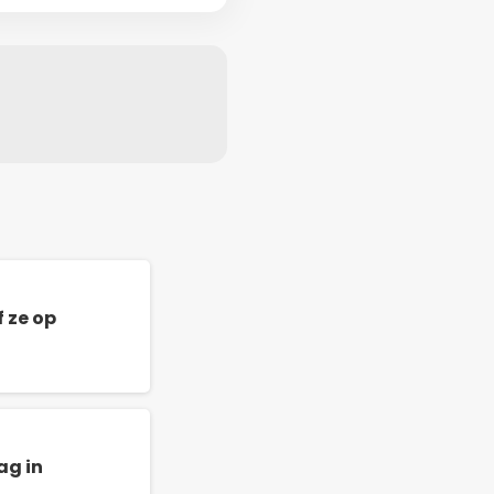
 ze op
ag in