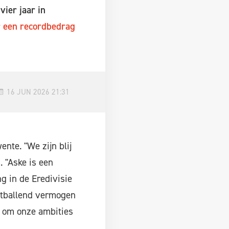
ier jaar in
 een recordbedrag
16 JUN 2026 21:31
ente. "We zijn blij
 "Aske is een
g in de Eredivisie
etballend vermogen
n om onze ambities