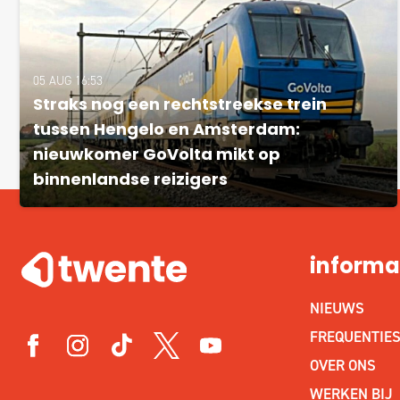
05 AUG 16:53
Straks nog een rechtstreekse trein
tussen Hengelo en Amsterdam:
nieuwkomer GoVolta mikt op
binnenlandse reizigers
informa
NIEUWS
FREQUENTIE
OVER ONS
WERKEN BIJ