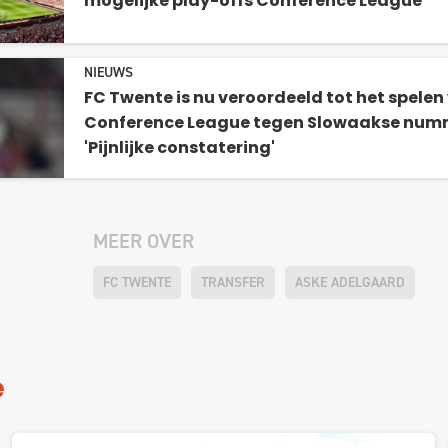
mogelijke play-offs Conference League
NIEUWS
FC Twente is nu veroordeeld tot het spelen
Conference League tegen Slowaakse numm
'Pijnlijke constatering'
MEER OVER
FC TWENTE
TRANSFER
ASKE ADELGAARD
e