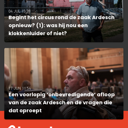
04 JUL 15:28
Begint het circus rond de zaak Ardesch
opnieuw? (1): was hij nou een
klokkenluider of niet?
17 JUN 11:54
Een voorlopig ‘onbevredigende’ afloop
van de zaak Ardesch en de vragen die
dat oproept