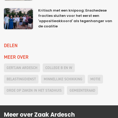
Kritisch met een knipoog: Enschedese
fracties sluiten voor het eerst een
'oppositieakkoord' als tegenhanger van
de coalitie
DELEN
MEER OVER
GERTJAN ARDESCH
COLLEGE B EN W
BELASTINGDIENST
MINNELIJKE SCHIKKING
MOTIE
ORDE OP ZAKEN IN HET STADHUIS
GEMEENTERAAD
Meer over Zaak Ardesch