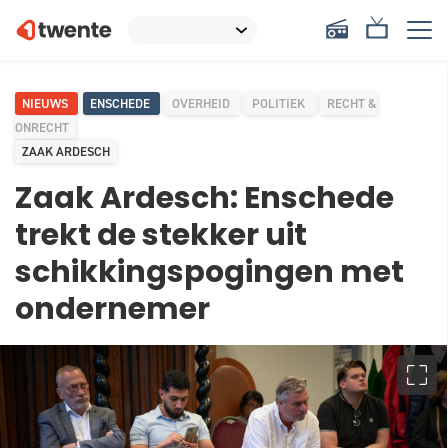
NIEUWS
ENSCHEDE
OVERHEID
POLITIEK
RECHT &
ONRECHT
ZAAK ARDESCH
Zaak Ardesch: Enschede
trekt de stekker uit
schikkingspogingen met
ondernemer