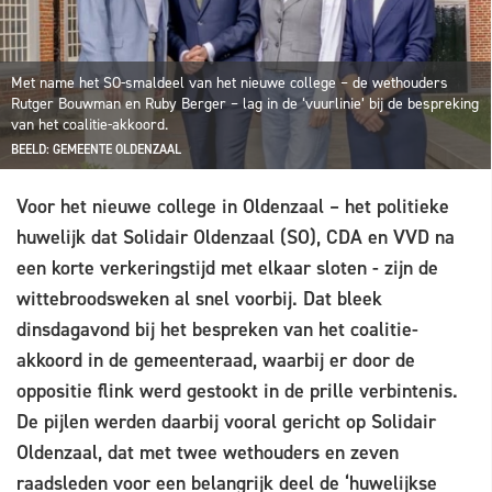
Met name het SO-smaldeel van het nieuwe college – de wethouders
Rutger Bouwman en Ruby Berger – lag in de ‘vuurlinie’ bij de bespreking
van het coalitie-akkoord.
BEELD: GEMEENTE OLDENZAAL
Voor het nieuwe college in Oldenzaal – het politieke
huwelijk dat Solidair Oldenzaal (SO), CDA en VVD na
een korte verkeringstijd met elkaar sloten - zijn de
wittebroodsweken al snel voorbij. Dat bleek
dinsdagavond bij het bespreken van het coalitie-
akkoord in de gemeenteraad, waarbij er door de
oppositie flink werd gestookt in de prille verbintenis.
De pijlen werden daarbij vooral gericht op Solidair
Oldenzaal, dat met twee wethouders en zeven
raadsleden voor een belangrijk deel de ‘huwelijkse