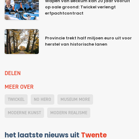
Wapen van Beckum kan 20 jaar vooruit
op oale groond: Twickel verlengt
erfpachtcontract
Provincie trekt half miljoen euro uit voor
herstel van historische lanen
DELEN
MEER OVER
TWICKEL
NO HERO
MUSEUM MORE
MODERNE KUNST
MODERN REALISME
het laatste nieuws uit
Twente