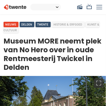
NIEUWS
DELDEN
TWENTE
HISTORIE & ERFGOED
KUNST &
CULTUUR
Museum MORE neemt plek
van No Hero over in oude
Rentmeesterij Twickel in
Delden