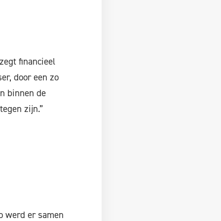
egt financieel
er, door een zo
en binnen de
tegen zijn.”
Zo werd er samen