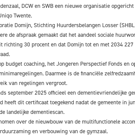
denzaal, DCW en SWB een nieuwe organisatie opgericht 
Uniqo Twente.
ratie Domijn, Stichting Huurdersbelangen Losser (SHBL
ere de afspraak gemaakt dat het aandeel sociale huurwo
t richting 30 procent en dat Domijn tot en met 2034 22
aad.
t op budget coaching, het Jongeren Perspectief Fonds en o
minimaregelingen. Daarmee is de financiële zelfredzaam
reik van regelingen vergroot.
nds september 2025 officieel een dementievriendelijke 
 heeft dit certificaat toegekend nadat de gemeente in jun
de landelijke dementiescan.
genomen over de nieuwbouw van de multifunctionele acco
erduurzaming en verbouwing van de gymzaal.