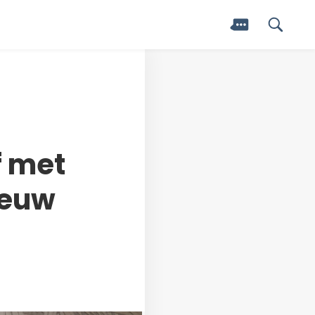
f met
ieuw