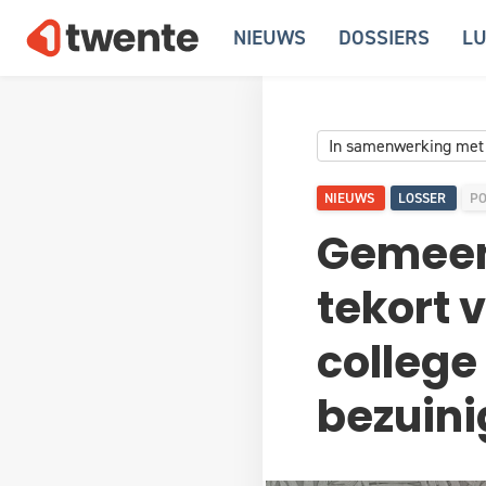
NIEUWS
DOSSIERS
LU
In samenwerking met
NIEUWS
LOSSER
PO
Gemeent
tekort 
college
bezuin