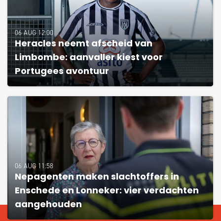
06 AUG 12:00
Heracles neemt afscheid van
Limbombe: aanvaller kiest voor
Portugees avontuur
06 AUG 11:58
Nepagenten maken slachtoffers in
Enschede en Lonneker: vier verdachten
aangehouden