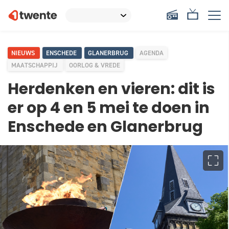
NIEUWS
ENSCHEDE
GLANERBRUG
AGENDA
MAATSCHAPPIJ
OORLOG & VREDE
Herdenken en vieren: dit is
er op 4 en 5 mei te doen in
Enschede en Glanerbrug