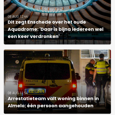
08 AUG 12:44
Dit zegt Enschede over het oude
Aquadrome: 'Daar is bijna iedereen wel
een keer verdronken'
08 AUG 11:54
Arrestatieteam valt woning binnen in
Almelo; één persoon aangehouden