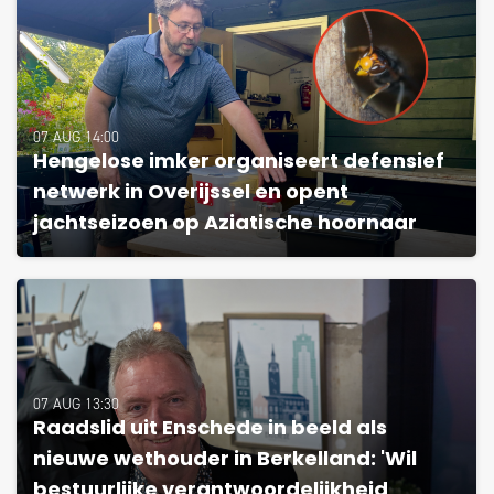
07 AUG 14:00
Hengelose imker organiseert defensief
netwerk in Overijssel en opent
jachtseizoen op Aziatische hoornaar
07 AUG 13:30
Raadslid uit Enschede in beeld als
nieuwe wethouder in Berkelland: 'Wil
bestuurlijke verantwoordelijkheid