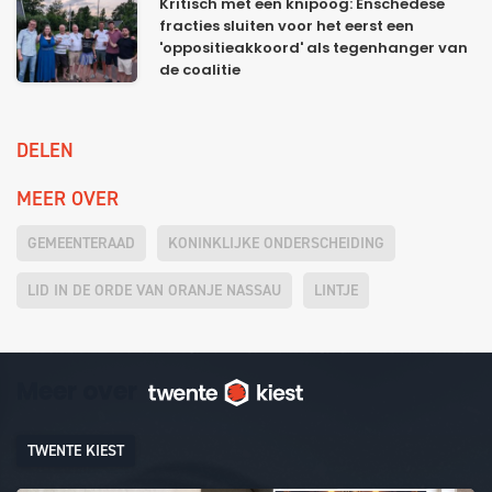
Kritisch met een knipoog: Enschedese
fracties sluiten voor het eerst een
'oppositieakkoord' als tegenhanger van
de coalitie
DELEN
MEER OVER
GEMEENTERAAD
KONINKLIJKE ONDERSCHEIDING
LID IN DE ORDE VAN ORANJE NASSAU
LINTJE
Meer over
TWENTE KIEST