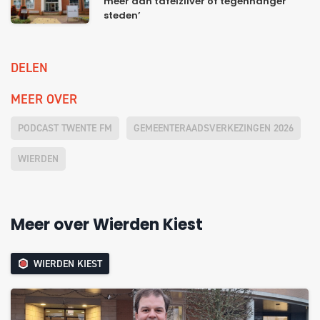
meer dan tafelzilver of tegenhanger
steden’
DELEN
MEER OVER
PODCAST TWENTE FM
GEMEENTERAADSVERKEZINGEN 2026
WIERDEN
Meer over Wierden Kiest
WIERDEN KIEST