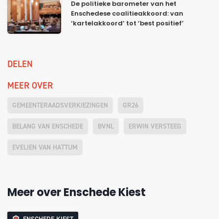
De politieke barometer van het
Enschedese coalitieakkoord: van
‘kartelakkoord’ tot ‘best positief’
DELEN
MEER OVER
GEMEENTERAADSVERKIEZINGEN
GR26
BELANG VAN ENSCHEDE
BVNL
ERWIN VERSTEEG
EVELIEN VAN HATTUM
Meer over Enschede Kiest