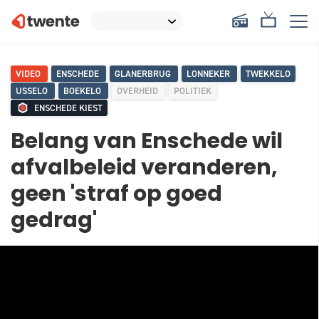
VIDEO
ENSCHEDE
GLANERBRUG
LONNEKER
TWEKKELO
USSELO
BOEKELO
OVERHEID
POLITIEK
ENSCHEDE KIEST
Belang van Enschede wil
afvalbeleid veranderen,
geen 'straf op goed
gedrag'