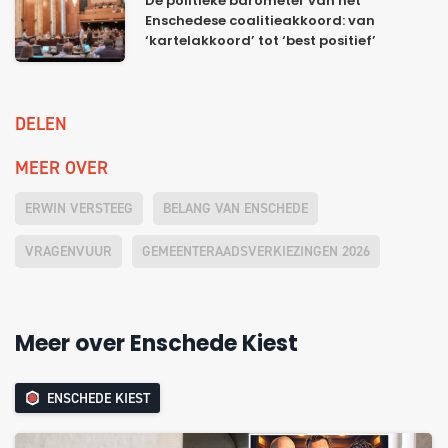
De politieke barometer van het
Enschedese coalitieakkoord: van
‘kartelakkoord’ tot ‘best positief’
DELEN
MEER OVER
ERWIN VERSTEEG
BELANG VAN ENSCHEDE
VRAGENVUUR
GEMEENTERAADSVERKIEZINGEN 2026
Meer over Enschede Kiest
ENSCHEDE KIEST