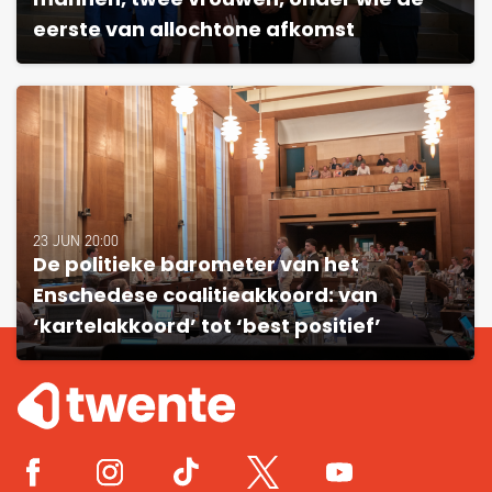
mannen, twee vrouwen, onder wie de
eerste van allochtone afkomst
23 JUN 20:00
De politieke barometer van het
Enschedese coalitieakkoord: van
‘kartelakkoord’ tot ‘best positief’