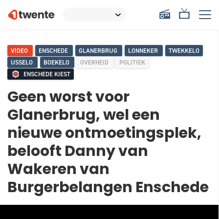
VIDEO
ENSCHEDE
GLANERBRUG
LONNEKER
TWEKKELO
USSELO
BOEKELO
OVERHEID
POLITIEK
ENSCHEDE KIEST
Geen worst voor
Glanerbrug, wel een
nieuwe ontmoetingsplek,
belooft Danny van
Wakeren van
Burgerbelangen Enschede